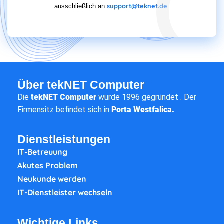
support@teknet.de
ausschließlich an
.
Über tekNET Computer
Die
tekNET Computer
wurde 1996 gegründet . Der
Firmensitz befindet sich in
Porta Westfalica.
Dienstleistungen
IT-Betreuung
Akutes Problem
Neukunde werden
IT-Dienstleister wechseln
Wichtige Links