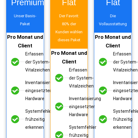
Premium
Flat
Flat
Unser Basis-
Der Favorit:
Die
Paket
80% der
Vollausstattung
Kunden wählen
Pro Monat und
Pro Monat und
dieses Paket
Client
Client
Pro Monat und
Erfassen
Erfassen
Client
der System-
der System-
Vitalzeichen
Erfassen
Vitalzeichen
der System-
Inventarisierung
Inventarisie
Vitalzeichen
eingesetzter
eingesetzte
Hardware
Inventarisierung
Hardware
eingesetzter
Systemfehler
Systemfehl
Hardware
frühzeitig
frühzeitig
erkennen
Systemfehler
erkennen
frühzeitig