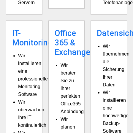
Servern
Telefonanlag
IT-
Office
Datensic
Monitoring
365 &
Wir
Exchange
übernehmen
Wir
die
installieren
Wir
Sicherung
eine
beraten
Ihrer
professionelle
Sie zu
Daten
Monitoring-
Ihrer
Wir
Software
perfekten
installieren
Wir
Office365
eine
überwachen
Anbindung
hochwertige
Ihre IT
Wir
Backup-
kontinuierlich
planen
Software
Wir