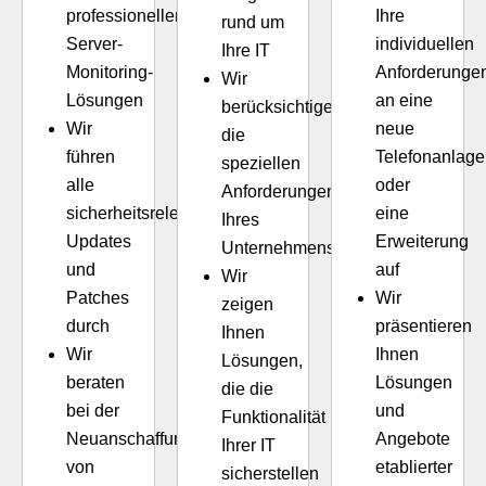
professionellen
Ihre
rund um
Server-
individuellen
Ihre IT
Monitoring-
Anforderunge
Wir
Lösungen
an eine
berücksichtigen
Wir
neue
die
führen
Telefonanlage
speziellen
alle
oder
Anforderungen
sicherheitsrelevanten
eine
Ihres
Updates
Erweiterung
Unternehmens
und
auf
Wir
Patches
Wir
zeigen
durch
präsentieren
Ihnen
Wir
Ihnen
Lösungen,
beraten
Lösungen
die die
bei der
und
Funktionalität
Neuanschaffung
Angebote
Ihrer IT
von
etablierter
sicherstellen