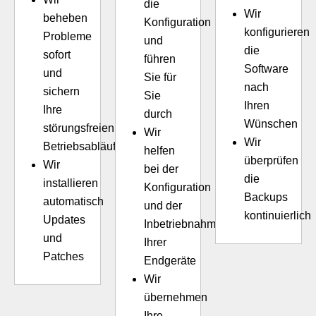
die
Wir
beheben
Konfiguration
konfigurieren
Probleme
und
die
sofort
führen
Software
und
Sie für
nach
sichern
Sie
Ihren
Ihre
durch
Wünschen
störungsfreien
Wir
Wir
Betriebsabläufe
helfen
überprüfen
Wir
bei der
die
installieren
Konfiguration
Backups
automatisch
und der
kontinuierlich
Updates
Inbetriebnahme
und
Ihrer
Patches
Endgeräte
Wir
übernehmen
Ihre