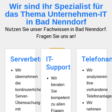
Wir sind Ihr Spezialist für
das Thema Unternehmen-IT
in Bad Nenndorf
Nutzen Sie unser Fachwissen in Bad Nenndorf.
Fragen Sie uns an!
Serverbetreuung
IT-
Telefona
Support
Wir
Wir
übernehmen
analysieren
Wir
die
Ihre
beraten
kontinuierliche
vorhandene
Sie
Server-
Telefonanlage
kompetent
Überwachung
Wir
zu allen
mit
nehmen
Fragen