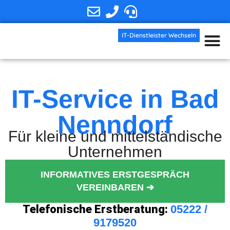
IT-Dienstleister Wechseln
IT-Dienstleiste
IT-Service in Bad
Nenndorf
Für kleine und mittelständische
Unternehmen
INFORMATIVES ERSTGESPRÄCH
VEREINBAREN ➔
Telefonische Erstberatung:
05222 /
9179520