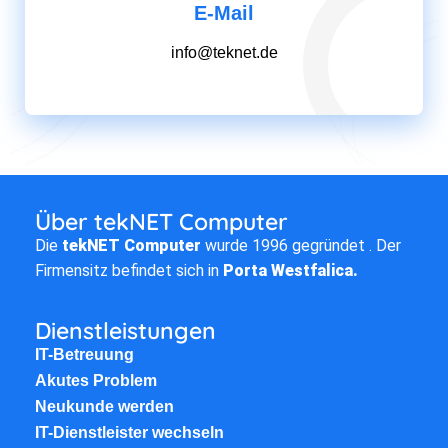
E-Mail
info@teknet.de
Über tekNET Computer
Die
tekNET Computer
wurde 1996 gegründet . Der
Firmensitz befindet sich in
Porta Westfalica.
Dienstleistungen
IT-Betreuung
Akutes Problem
Neukunde werden
IT-Dienstleister wechseln