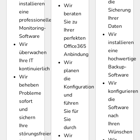
die
installieren
Wir
Sicherung
eine
beraten
Ihrer
professionelle
Sie zu
Daten
Monitoring-
Ihrer
Wir
Software
perfekten
installieren
Wir
Office365
eine
überwachen
Anbindung
hochwertige
Ihre IT
Wir
Backup-
kontinuierlich
planen
Software
Wir
die
Wir
beheben
Konfiguration
konfigurieren
Probleme
und
die
sofort
führen
Software
und
Sie für
nach
sichern
Sie
Ihren
Ihre
durch
Wünschen
störungsfreien
Wir
Wir