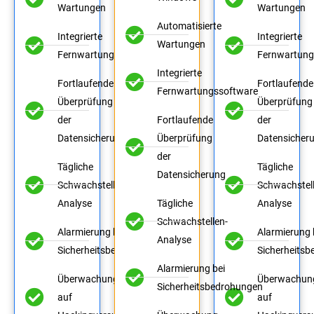
Wartungen
Wartungen
Automatisierte
Integrierte
Integrierte
Wartungen
Fernwartungssoftware
Fernwartung
Integrierte
Fortlaufende
Fortlaufende
Fernwartungssoftware
Überprüfung
Überprüfung
der
Fortlaufende
der
Datensicherung
Überprüfung
Datensicher
der
Tägliche
Tägliche
Datensicherung
Schwachstellen-
Schwachstell
Analyse
Tägliche
Analyse
Schwachstellen-
Alarmierung bei
Alarmierung 
Analyse
Sicherheitsbedrohungen
Sicherheits
Alarmierung bei
Überwachung
Überwachun
Sicherheitsbedrohungen
auf
auf