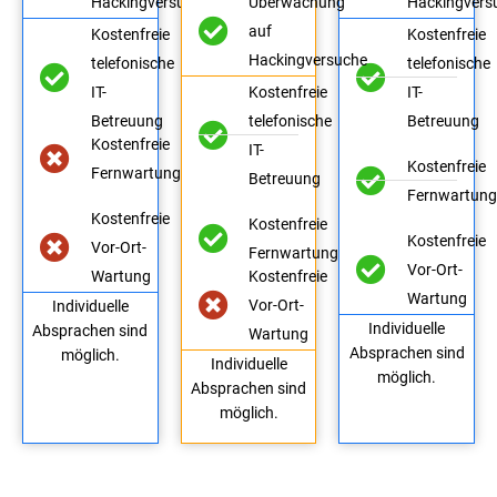
Hackingversuche
Überwachung
Hackingvers
auf
Kostenfreie
Kostenfreie
Hackingversuche
telefonische
telefonische
IT-
Kostenfreie
IT-
Betreuung
telefonische
Betreuung
Kostenfreie
IT-
Kostenfreie
Fernwartung
Betreuung
Fernwartun
Kostenfreie
Kostenfreie
Kostenfreie
Vor-Ort-
Fernwartung
Vor-Ort-
Wartung
Kostenfreie
Wartung
Vor-Ort-
Individuelle
Individuelle
Absprachen sind
Wartung
Absprachen sind
möglich.
Individuelle
möglich.
Absprachen sind
möglich.