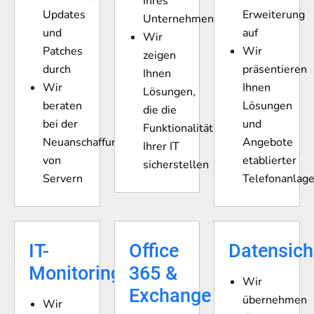
Ihres
Updates
Erweiterung
Unternehmens
und
auf
Wir
Patches
Wir
zeigen
durch
präsentieren
Ihnen
Wir
Ihnen
Lösungen,
beraten
Lösungen
die die
bei der
und
Funktionalität
Neuanschaffung
Angebote
Ihrer IT
von
etablierter
sicherstellen
Servern
Telefonanlag
IT-
Office
Datensic
Monitoring
365 &
Wir
Exchange
übernehmen
Wir