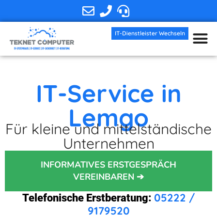
IT-Dienstleister Wechseln
IT-Dienstleist
IT-Service in
Lemgo
Für kleine und mittelständische
Unternehmen
INFORMATIVES ERSTGESPRÄCH
VEREINBAREN ➔
05222 /
Telefonische Erstberatung:
9179520