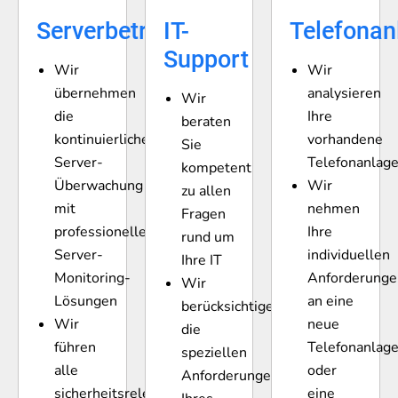
Serverbetreuung
IT-
Telefonan
Support
Wir
Wir
übernehmen
analysieren
Wir
die
Ihre
beraten
kontinuierliche
vorhandene
Sie
Server-
Telefonanlag
kompetent
Überwachung
Wir
zu allen
mit
nehmen
Fragen
professionellen
Ihre
rund um
Server-
individuellen
Ihre IT
Monitoring-
Anforderunge
Wir
Lösungen
an eine
berücksichtigen
Wir
neue
die
führen
Telefonanlag
speziellen
alle
oder
Anforderungen
sicherheitsrelevanten
eine