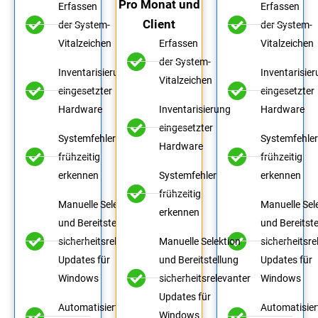
Pro Monat und
Erfassen
Erfassen
Client
der System-
der System-
Vitalzeichen
Erfassen
Vitalzeichen
der System-
Inventarisierung
Inventarisie
Vitalzeichen
eingesetzter
eingesetzter
Hardware
Inventarisierung
Hardware
eingesetzter
Systemfehler
Systemfehle
Hardware
frühzeitig
frühzeitig
erkennen
Systemfehler
erkennen
frühzeitig
Manuelle Selektion
Manuelle Sel
erkennen
und Bereitstellung
und Bereitste
sicherheitsrelevanter
Manuelle Selektion
sicherheitsre
Updates für
und Bereitstellung
Updates für
Windows
sicherheitsrelevanter
Windows
Updates für
Automatisierte
Automatisier
Windows