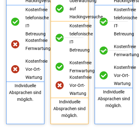
Hackingversuche
Überwachung
Hackingvers
auf
Kostenfreie
Kostenfreie
Hackingversuche
telefonische
telefonische
IT-
Kostenfreie
IT-
Betreuung
telefonische
Betreuung
Kostenfreie
IT-
Kostenfreie
Fernwartung
Betreuung
Fernwartun
Kostenfreie
Kostenfreie
Kostenfreie
Vor-Ort-
Fernwartung
Vor-Ort-
Wartung
Kostenfreie
Wartung
Vor-Ort-
Individuelle
Individuelle
Absprachen sind
Wartung
Absprachen sind
möglich.
Individuelle
möglich.
Absprachen sind
möglich.