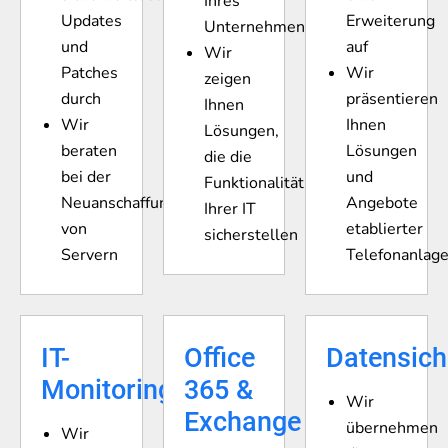
Ihres
Updates
Erweiterung
Unternehmens
und
auf
Wir
Patches
Wir
zeigen
durch
präsentieren
Ihnen
Wir
Ihnen
Lösungen,
beraten
Lösungen
die die
bei der
und
Funktionalität
Neuanschaffung
Angebote
Ihrer IT
von
etablierter
sicherstellen
Servern
Telefonanlag
IT-
Office
Datensic
Monitoring
365 &
Wir
Exchange
übernehmen
Wir