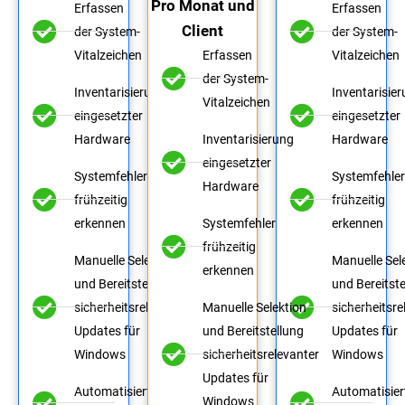
Pro Monat und
Erfassen
Erfassen
Client
der System-
der System-
Vitalzeichen
Erfassen
Vitalzeichen
der System-
Inventarisierung
Inventarisie
Vitalzeichen
eingesetzter
eingesetzter
Hardware
Inventarisierung
Hardware
eingesetzter
Systemfehler
Systemfehle
Hardware
frühzeitig
frühzeitig
erkennen
Systemfehler
erkennen
frühzeitig
Manuelle Selektion
Manuelle Sel
erkennen
und Bereitstellung
und Bereitste
sicherheitsrelevanter
Manuelle Selektion
sicherheitsre
Updates für
und Bereitstellung
Updates für
Windows
sicherheitsrelevanter
Windows
Updates für
Automatisierte
Automatisier
Windows