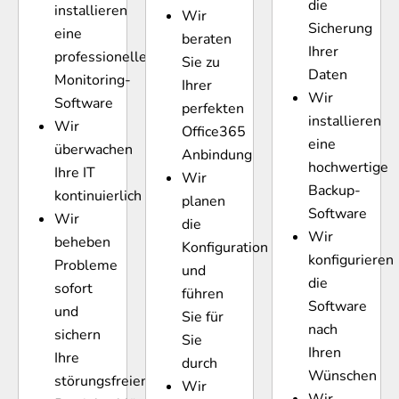
die
installieren
Wir
Sicherung
eine
beraten
Ihrer
professionelle
Sie zu
Daten
Monitoring-
Ihrer
Wir
Software
perfekten
installieren
Wir
Office365
eine
überwachen
Anbindung
hochwertige
Ihre IT
Wir
Backup-
kontinuierlich
planen
Software
Wir
die
Wir
beheben
Konfiguration
konfigurieren
Probleme
und
die
sofort
führen
Software
und
Sie für
nach
sichern
Sie
Ihren
Ihre
durch
Wünschen
störungsfreien
Wir
Wir