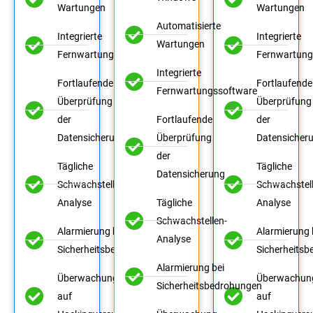
Wartungen
Wartungen
Automatisierte
Integrierte
Integrierte
Wartungen
Fernwartungssoftware
Fernwartung
Integrierte
Fortlaufende
Fortlaufende
Fernwartungssoftware
Überprüfung
Überprüfung
der
Fortlaufende
der
Datensicherung
Überprüfung
Datensicher
der
Tägliche
Tägliche
Datensicherung
Schwachstellen-
Schwachstell
Analyse
Tägliche
Analyse
Schwachstellen-
Alarmierung bei
Alarmierung 
Analyse
Sicherheitsbedrohungen
Sicherheits
Alarmierung bei
Überwachung
Überwachun
Sicherheitsbedrohungen
auf
auf