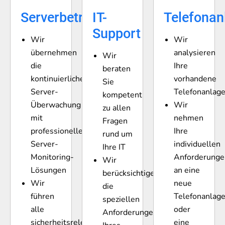
Serverbetreuung
IT-
Telefonan
Support
Wir
Wir
übernehmen
analysieren
Wir
die
Ihre
beraten
kontinuierliche
vorhandene
Sie
Server-
Telefonanlag
kompetent
Überwachung
Wir
zu allen
mit
nehmen
Fragen
professionellen
Ihre
rund um
Server-
individuellen
Ihre IT
Monitoring-
Anforderunge
Wir
Lösungen
an eine
berücksichtigen
Wir
neue
die
führen
Telefonanlag
speziellen
alle
oder
Anforderungen
sicherheitsrelevanten
eine